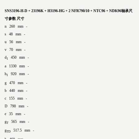
SNS3196-H-D + 23196K + H3196-HG + 2 NFR790/10 + NTC96 + NDK96轴承尺
寸参数
尺寸
n 260 mm -
s 48 mm -
u 56 mm -
v 70 mm -
d
450 mm -
1
a 1330 mm -
h
920 mm -
1
g 470 mm -
b 440 mm -
c 155 mm -
D 790 mm -
e 35 mm -
g
565 mm -
T
g
517.5 mm -
TD