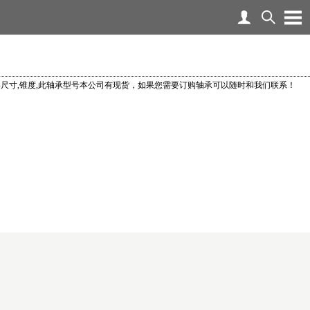
格,外形尺寸,锥度,此轴承型号本公司有现货，如果您需要订购轴承可以随时和我们联系！