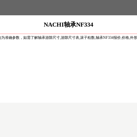
NACHI轴承NF334
参数均为准确参数，如需了解轴承游隙尺寸,游隙尺寸表,滚子粒数,轴承NF334报价,价