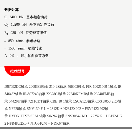
数据计算
C 3400 kN 基本额定动荷
C
10200 kN 基本额定静负荷
0
P
930 kN 疲劳载荷限值
u
- 850 r/min 参考转速
- 1500 r/min 极限转速
A 9.9 - 最小轴向负荷系数
推荐型号
598/592DC轴承
2600332轴承
219-2Z轴承
466953轴承
FIR-19021569-1轴承
IR-
546432轴承
IR-607240轴承
22328CJ轴承
22240KEMB轴承
23240EMB轴
承
54420U轴承
7211CDT轴承
CRE-10-1轴承
CSCA120轴承
CSXU050-2RS轴
承
NF220轴承
SNV130-F-L + 2312K + H2312X202 + FSV612X202轴
承
HYDNUT275.SEAL轴承
S6-262轴承
SNS3064-H-D + 22252K + H3152-HG +
2 NFR480/25.5 + NTC64/240 + NDK64轴承