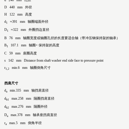
d 240 mm 孔径
D 440 mm 外径
H 122 mm 高度
d
≈391 mm 轴圈端面外径
1
D
≈322 mm 外圈挡边直径
1
B 76 mm 轴圈宽度或轴圈孔径的长度要适合轴（带冲压钢保持架的轴承）
B
107.1 mm 轴圈+ 保持架的高度
1
C 59 mm 座圈高度
s 142 mm Distance from shaft washer end side face to pressure point
r
min.6 mm 轴圈倒角尺寸
1,2
挡肩尺寸
d
min.335 mm 轴挡肩直径
a
d
max.258 mm 隔圈挡肩直径
b1
d
max.276 mm 隔圈外径
b2
D
max.378 mm 轴承座挡肩直径
a
r
max.5 mm 倒角半径
a