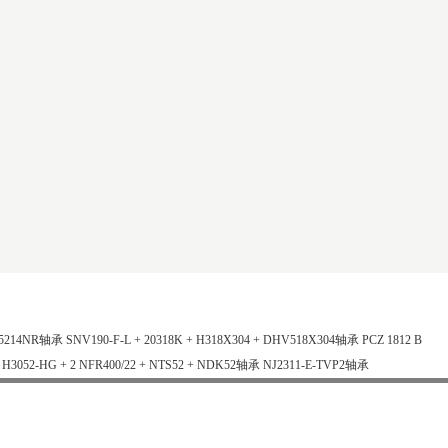
5214NR轴承
SNV190-F-L + 20318K + H318X304 + DHV518X304轴承
PCZ 1812 B
+ H3052-HG + 2 NFR400/22 + NTS52 + NDK52轴承
NJ2311-E-TVP2轴承