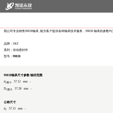
我公司专业销售99838轴承, 能为客户提供各种轴承技术服务，99838 轴承的参
品牌：SKF
系列：传动密封件
型号：
99838
99838轴承尺寸参数
轴径范围
d
57.12 mm -
1最小
D
57.28 mm -
1最大
公称尺寸
d
57.15 mm -
1