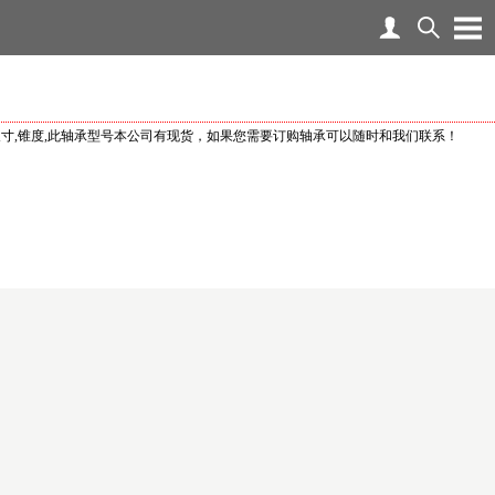
,外形尺寸,锥度,此轴承型号本公司有现货，如果您需要订购轴承可以随时和我们联系！