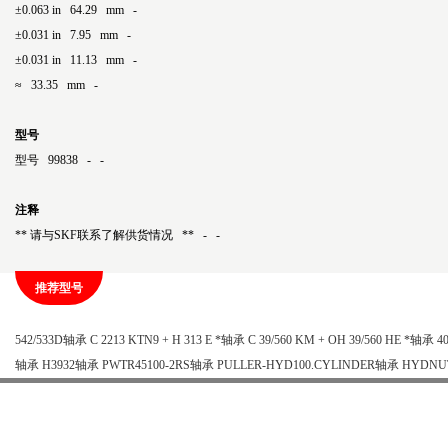
±0.063 in 64.29 mm -
±0.031 in 7.95 mm -
±0.031 in 11.13 mm -
≈ 33.35 mm -
型号
型号 99838 - -
注释
** 请与SKF联系了解供货情况 ** - -
推荐型号
542/533D轴承
C 2213 KTN9 + H 313 E *轴承
C 39/560 KM + OH 39/560 HE *轴承
4
轴承
H3932轴承
PWTR45100-2RS轴承
PULLER-HYD100.CYLINDER轴承
HYDNU